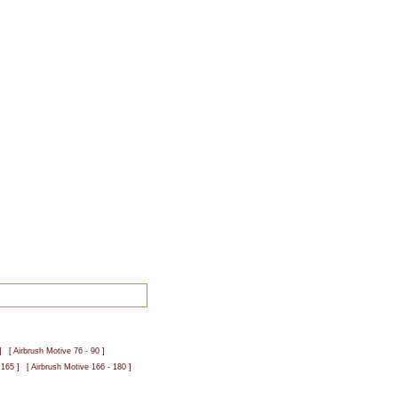
]
[ Airbrush Motive 76 - 90 ]
 165 ]
[ Airbrush Motive 166 - 180 ]