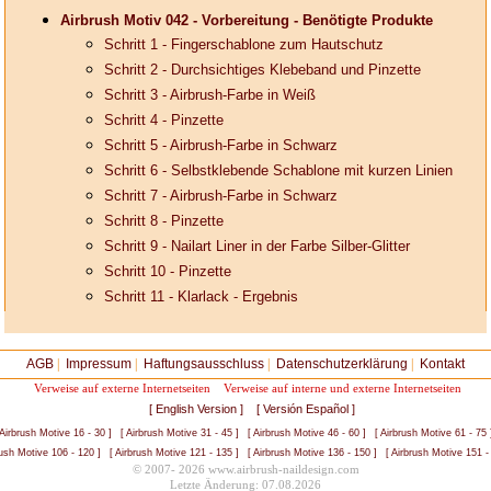
Airbrush Motiv 042 - Vorbereitung - Benötigte Produkte
Schritt 1 - Fingerschablone zum Hautschutz
Schritt 2 - Durchsichtiges Klebeband und Pinzette
Schritt 3 - Airbrush-Farbe in Weiß
Schritt 4 - Pinzette
Schritt 5 - Airbrush-Farbe in Schwarz
Schritt 6 - Selbstklebende Schablone mit kurzen Linien
Schritt 7 - Airbrush-Farbe in Schwarz
Schritt 8 - Pinzette
Schritt 9 - Nailart Liner in der Farbe Silber-Glitter
Schritt 10 - Pinzette
Schritt 11 - Klarlack - Ergebnis
AGB
|
Impressum
|
Haftungsausschluss
|
Datenschutzerklärung
|
Kontakt
Verweise auf externe Internetseiten
Verweise auf interne und externe Internetseiten
[ English Version ]
[ Versión Español ]
 Airbrush Motive 16 - 30 ]
[ Airbrush Motive 31 - 45 ]
[ Airbrush Motive 46 - 60 ]
[ Airbrush Motive 61 - 75 
rush Motive 106 - 120 ]
[ Airbrush Motive 121 - 135 ]
[ Airbrush Motive 136 - 150 ]
[ Airbrush Motive 151 -
© 2007- 2026 www.airbrush-naildesign.com
Letzte Änderung: 07.08.2026