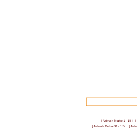
[ Airbrush Motive 1 - 15 ]
[
[ Airbrush Motive 91 - 105 ]
[ Airb