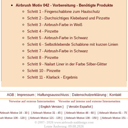
Airbrush Motiv 042 - Vorbereitung - Benötigte Produkte
Schritt 1 - Fingerschablone zum Hautschutz
Schritt 2 - Durchsichtiges Klebeband und Pinzette
Schritt 3 - Airbrush-Farbe in Weiß
Schritt 4 - Pinzette
Schritt 5 - Airbrush-Farbe in Schwarz
Schritt 6 - Selbstklebende Schablone mit kurzen Linien
Schritt 7 - Airbrush-Farbe in Schwarz
Schritt 8 - Pinzette
Schritt 9 - Nailart Liner in der Farbe Silber-Glitter
Schritt 10 - Pinzette
Schritt 11 - Klarlack - Ergebnis
AGB
|
Impressum
|
Haftungsausschluss
|
Datenschutzerklärung
|
Kontakt
Verweise auf externe Internetseiten
Verweise auf interne und externe Internetseiten
[ English Version ]
[ Versión Español ]
 Airbrush Motive 16 - 30 ]
[ Airbrush Motive 31 - 45 ]
[ Airbrush Motive 46 - 60 ]
[ Airbrush Motive 61 - 75 
rush Motive 106 - 120 ]
[ Airbrush Motive 121 - 135 ]
[ Airbrush Motive 136 - 150 ]
[ Airbrush Motive 151 -
© 2007- 2026 www.airbrush-naildesign.com
Letzte Änderung: 09.08.2026