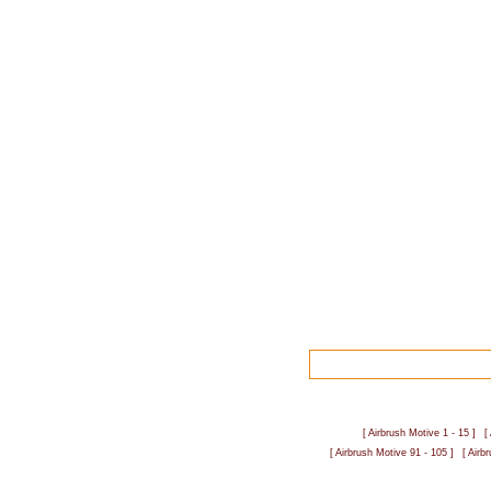
[ Airbrush Motive 1 - 15 ]
[
[ Airbrush Motive 91 - 105 ]
[ Airb