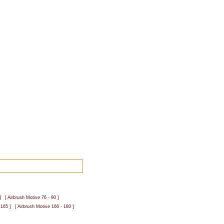
]
[ Airbrush Motive 76 - 90 ]
 165 ]
[ Airbrush Motive 166 - 180 ]